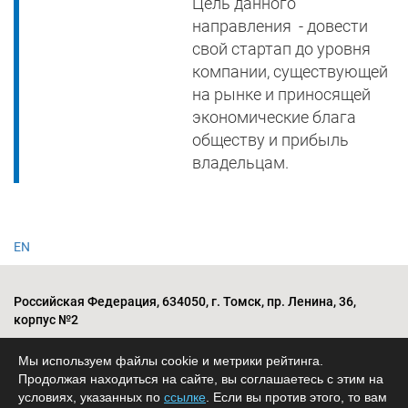
Цель данного
направления - довести
свой стартап до уровня
компании, существующей
на рынке и приносящей
экономические блага
обществу и прибыль
владельцам.
EN
Российская Федерация, 634050, г. Томск, пр. Ленина, 36,
корпус №2
Сведения об образовательной организации
Мы используем файлы cookie и метрики рейтинга.
Information about the Educational organization
Продолжая находиться на сайте, вы соглашаетесь с этим на
условиях, указанных по
ссылке
. Если вы против этого, то вам
教育机构信息