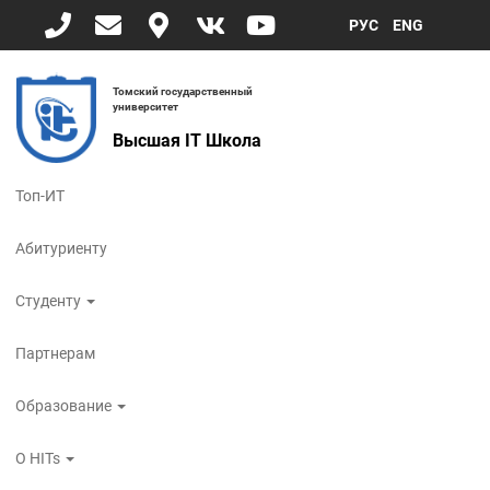
Перейти к основному содержанию
РУС
ENG
Томский государственный
университет
Высшая IT Школа
Toggle
navigati
Топ-ИТ
Абитуриенту
Студенту
Партнерам
Образование
О HITs